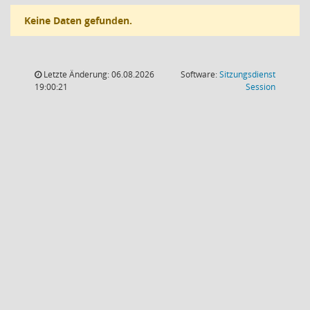
Keine Daten gefunden.
Letzte Änderung: 06.08.2026
Software:
Sitzungsdienst
(Wird in
19:00:21
Session