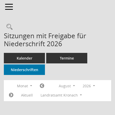
Toggle navigation
Rechercheauswahl
Sitzungen mit Freigabe für
Niederschrift 2026
Kalender
Termine
Niederschriften
Monat
August
2026
Aktuell
Landratsamt Kronach