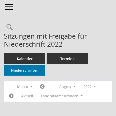
Toggle navigation
Rechercheauswahl
Sitzungen mit Freigabe für
Niederschrift 2022
Kalender
Termine
Niederschriften
Monat
August
2022
Aktuell
Landratsamt Kronach