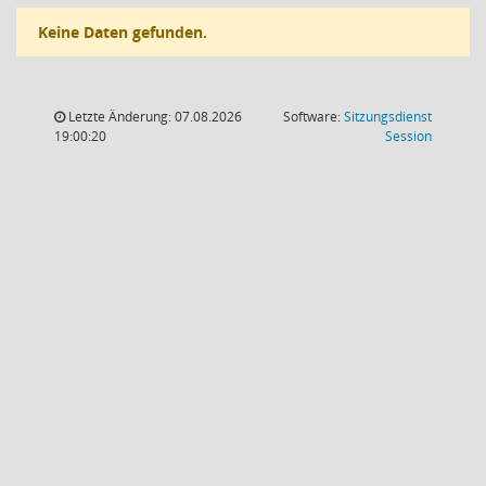
Keine Daten gefunden.
Letzte Änderung: 07.08.2026
Software:
Sitzungsdienst
(Wird in
19:00:20
Session