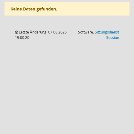
Keine Daten gefunden.
Letzte Änderung: 07.08.2026
Software:
Sitzungsdienst
(Wird in
19:00:20
Session