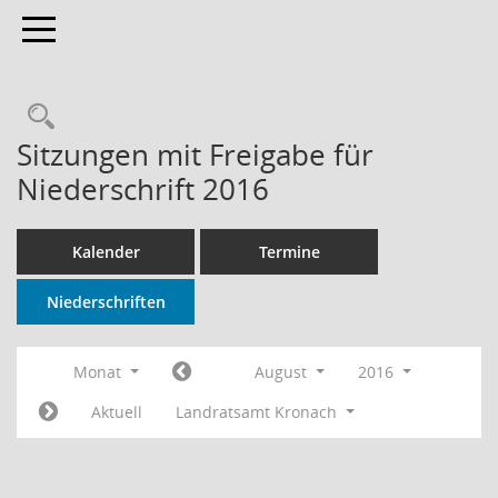
Toggle navigation
Rechercheauswahl
Sitzungen mit Freigabe für
Niederschrift 2016
Kalender
Termine
Niederschriften
Monat
August
2016
Aktuell
Landratsamt Kronach