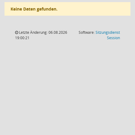
Keine Daten gefunden.
Letzte Änderung: 06.08.2026
Software:
Sitzungsdienst
(Wird in
19:00:21
Session