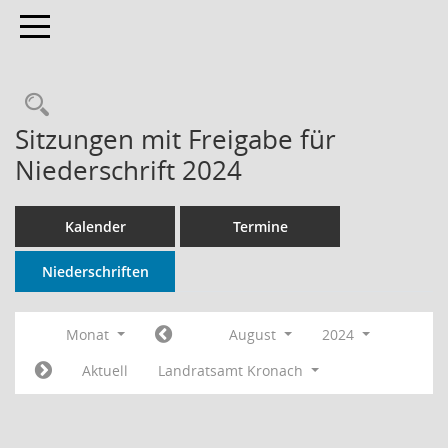
Toggle navigation
Rechercheauswahl
Sitzungen mit Freigabe für
Niederschrift 2024
Kalender
Termine
Niederschriften
Monat
August
2024
Aktuell
Landratsamt Kronach