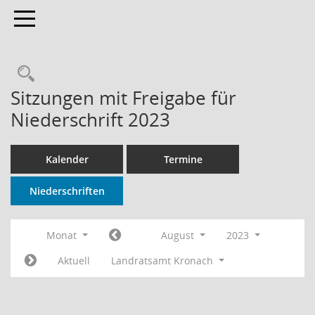
Toggle navigation
Rechercheauswahl
Sitzungen mit Freigabe für
Niederschrift 2023
Kalender
Termine
Niederschriften
Monat
August
2023
Aktuell
Landratsamt Kronach