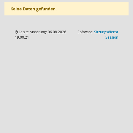
Keine Daten gefunden.
Letzte Änderung: 06.08.2026
Software:
Sitzungsdienst
(Wird in
19:00:21
Session