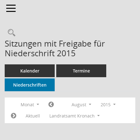
Toggle navigation
Rechercheauswahl
Sitzungen mit Freigabe für
Niederschrift 2015
Kalender
Termine
Niederschriften
Monat
August
2015
Aktuell
Landratsamt Kronach