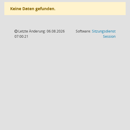
Keine Daten gefunden.
Letzte Änderung: 06.08.2026
Software:
Sitzungsdienst
(Wird in
07:00:21
Session