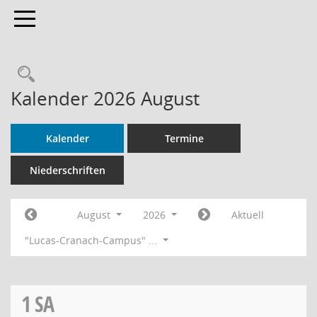
Toggle navigation
Rechercheauswahl
Kalender 2026 August
Kalender
Termine
Niederschriften
August
2026
Aktuell
"Lucas-Cranach-Campus" ...
1
SA