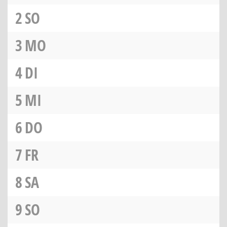
2
SO
3
MO
4
DI
5
MI
6
DO
7
FR
8
SA
9
SO