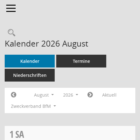
Toggle navigation
Rechercheauswahl
Kalender 2026 August
Kalender
Termine
Niederschriften
August
2026
Aktuell
Zweckverband BfM
1
SA