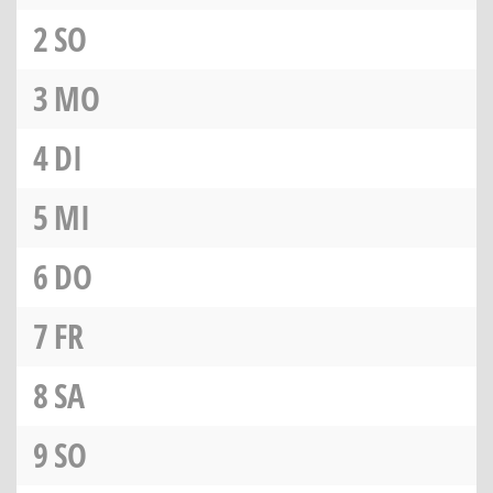
2
SO
3
MO
4
DI
5
MI
6
DO
7
FR
8
SA
9
SO