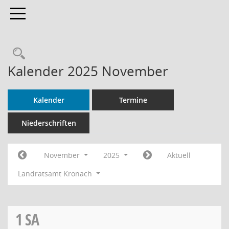
Toggle navigation
Rechercheauswahl
Kalender 2025 November
Kalender
Termine
Niederschriften
November
2025
Aktuell
Landratsamt Kronach
1
SA