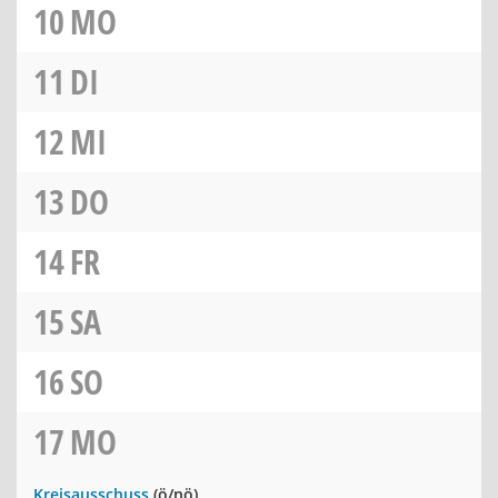
10
MO
11
DI
12
MI
13
DO
14
FR
15
SA
16
SO
17
MO
Kreisausschuss
(ö/nö)