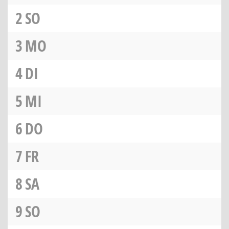
2
SO
3
MO
4
DI
5
MI
6
DO
7
FR
8
SA
9
SO