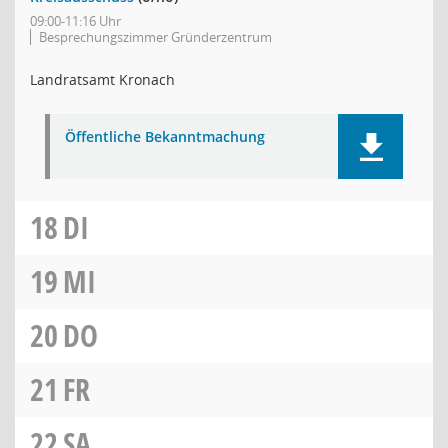
09:00-11:16 Uhr
Besprechungszimmer Gründerzentrum
Landratsamt Kronach
Öffentliche Bekanntmachung
18
DI
19
MI
20
DO
21
FR
22
SA