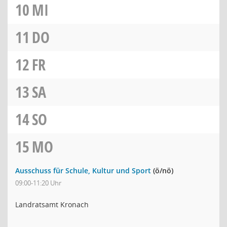
10
MI
11
DO
12
FR
13
SA
14
SO
15
MO
Ausschuss für Schule, Kultur und Sport
(ö/nö)
09:00-11:20 Uhr
Landratsamt Kronach