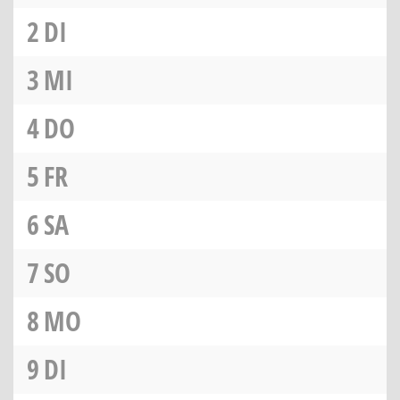
2
DI
3
MI
4
DO
5
FR
6
SA
7
SO
8
MO
9
DI