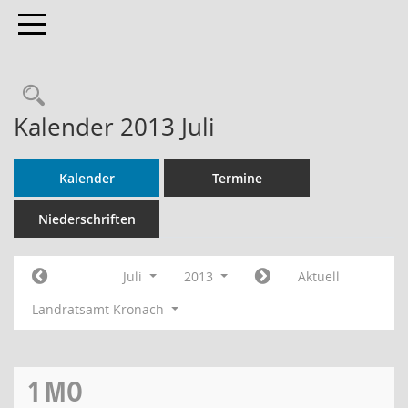
Toggle navigation
Rechercheauswahl
Kalender 2013 Juli
Kalender
Termine
Niederschriften
Juli
2013
Aktuell
Landratsamt Kronach
1
MO