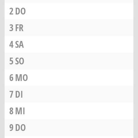
2
DO
3
FR
4
SA
5
SO
6
MO
7
DI
8
MI
9
DO