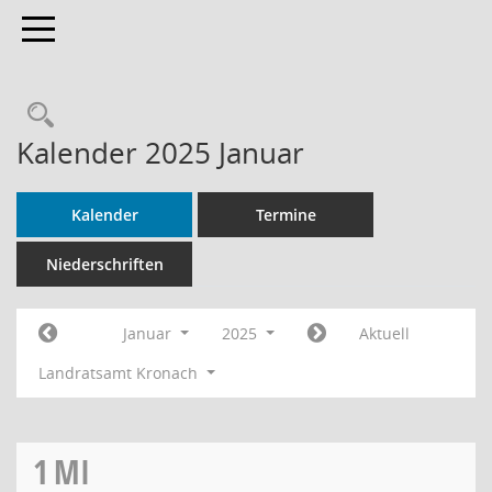
Toggle navigation
Rechercheauswahl
Kalender 2025 Januar
Kalender
Termine
Niederschriften
Januar
2025
Aktuell
Landratsamt Kronach
1
MI