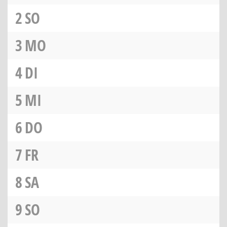
2
SO
3
MO
4
DI
5
MI
6
DO
7
FR
8
SA
9
SO