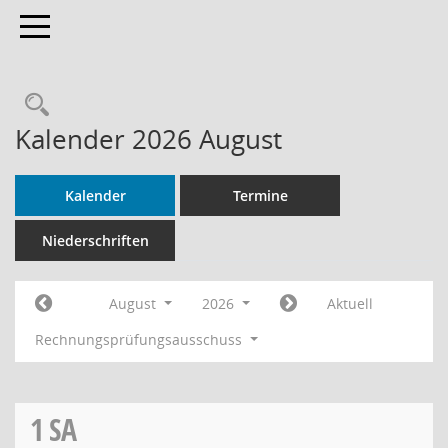
Toggle navigation
Rechercheauswahl
Kalender 2026 August
Kalender
Termine
Niederschriften
August
2026
Aktuell
Rechnungsprüfungsausschuss
1
SA