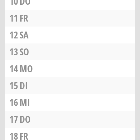
10
DO
11
FR
12
SA
13
SO
14
MO
15
DI
16
MI
17
DO
18
FR