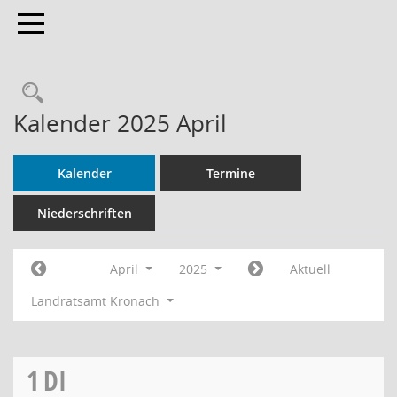
Toggle navigation
Rechercheauswahl
Kalender 2025 April
Kalender
Termine
Niederschriften
April
2025
Aktuell
Landratsamt Kronach
1
DI