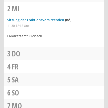
2
MI
Sitzung der Fraktionsvorsitzenden
(nö)
11:30-12:15 Uhr
Landratsamt Kronach
3
DO
4
FR
5
SA
6
SO
7
MO