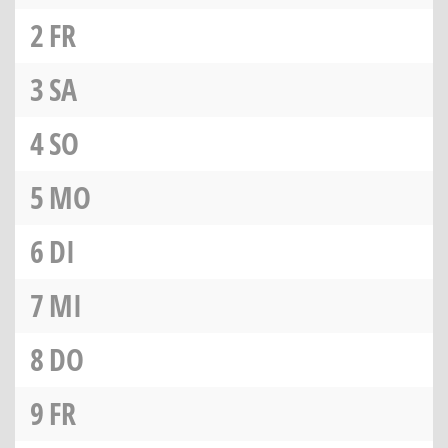
2
FR
3
SA
4
SO
5
MO
6
DI
7
MI
8
DO
9
FR