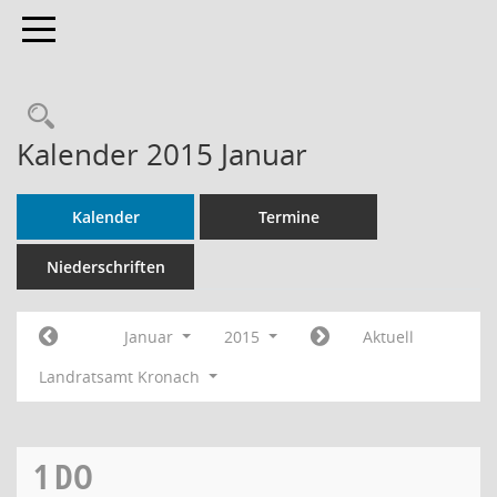
Toggle navigation
Rechercheauswahl
Kalender 2015 Januar
Kalender
Termine
Niederschriften
Januar
2015
Aktuell
Landratsamt Kronach
1
DO