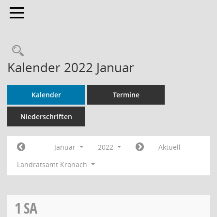
Toggle navigation
Rechercheauswahl
Kalender 2022 Januar
Kalender
Termine
Niederschriften
Januar
2022
Aktuell
Landratsamt Kronach
1
SA