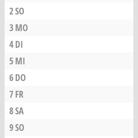
2
SO
3
MO
4
DI
5
MI
6
DO
7
FR
8
SA
9
SO