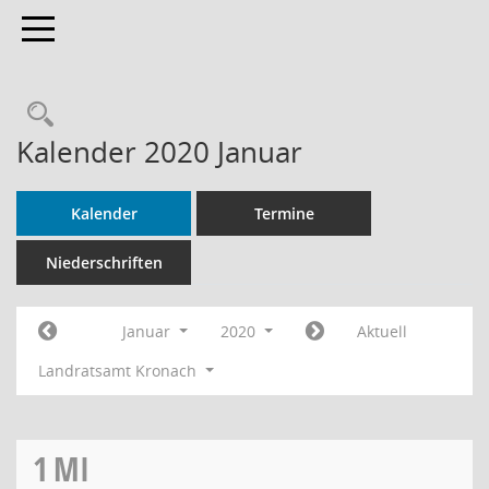
Toggle navigation
Rechercheauswahl
Kalender 2020 Januar
Kalender
Termine
Niederschriften
Januar
2020
Aktuell
Landratsamt Kronach
1
MI