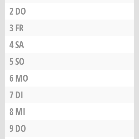
2
DO
3
FR
4
SA
5
SO
6
MO
7
DI
8
MI
9
DO