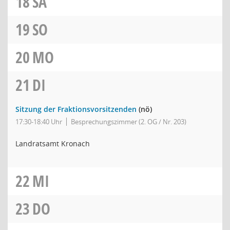
18
SA
19
SO
20
MO
21
DI
Sitzung der Fraktionsvorsitzenden
(nö)
17:30-18:40 Uhr
Besprechungszimmer (2. OG / Nr. 203)
Landratsamt Kronach
22
MI
23
DO