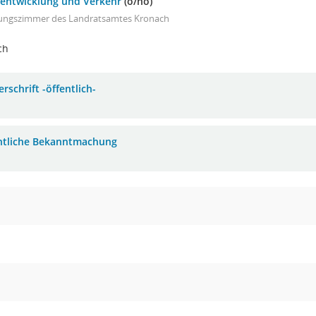
sentwicklung und Verkehr
(ö/nö)
zungszimmer des Landratsamtes Kronach
ch
rschrift -öffentlich-
ntliche Bekanntmachung