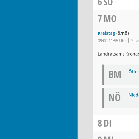
6
SO
7
MO
Kreistag
(ö/nö)
09:00-11:55 Uhr
Sit
Landratsamt Krona
BM
Öffe
NÖ
Niede
8
DI