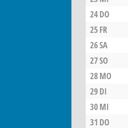
24
DO
25
FR
26
SA
27
SO
28
MO
29
DI
30
MI
31
DO