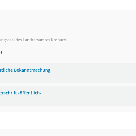
zungssaal des Landratsamtes Kronach
ch
ntliche Bekanntmachung
rschrift -öffentlich-