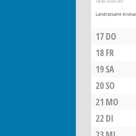
14:00-16:05 Uhr
Landratsamt Krona
17
DO
18
FR
19
SA
20
SO
21
MO
22
DI
23
MI