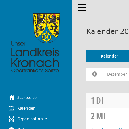
Toggle navigation
Kalender 2
Kalender
Dezember
1
DI
Startseite
Kalender
2
MI
Organisation