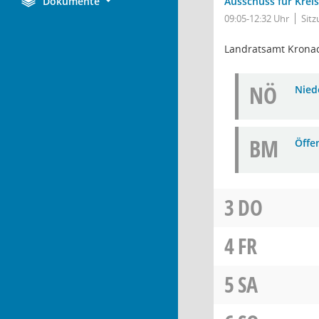
Dokumente
Ausschuss für Krei
09:05-12:32 Uhr
Sit
Landratsamt Krona
NÖ
Niede
BM
Öffe
3
DO
4
FR
5
SA