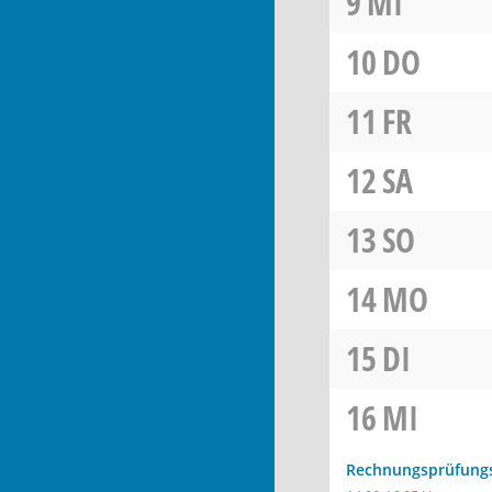
9
MI
10
DO
11
FR
12
SA
13
SO
14
MO
15
DI
16
MI
Rechnungsprüfung