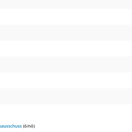
sausschuss
(ö/nö)