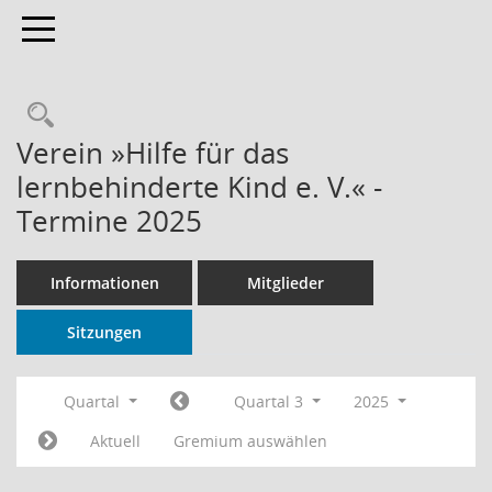
Toggle navigation
Rechercheauswahl
Verein »Hilfe für das
lernbehinderte Kind e. V.« -
Termine 2025
Informationen
Mitglieder
Sitzungen
Quartal
Quartal 3
2025
Aktuell
Gremium auswählen