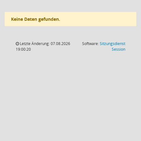
Keine Daten gefunden.
Letzte Änderung: 07.08.2026
Software:
Sitzungsdienst
(Wird in
19:00:20
Session