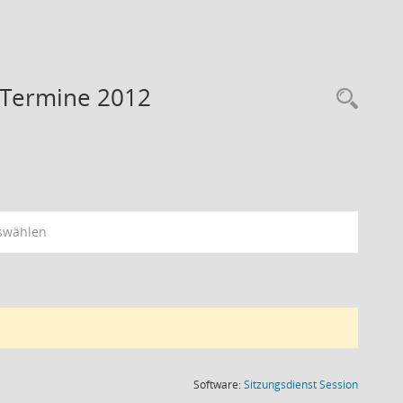
- Termine 2012
Rec
swählen
(Wird in
Software:
Sitzungsdienst
Session