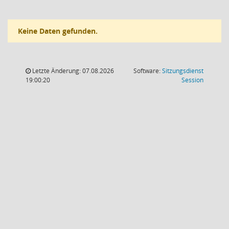
Keine Daten gefunden.
Letzte Änderung: 07.08.2026
Software:
Sitzungsdienst
(Wird in
19:00:20
Session