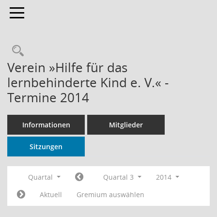
Toggle navigation
Rechercheauswahl
Verein »Hilfe für das
lernbehinderte Kind e. V.« -
Termine 2014
Informationen
Mitglieder
Sitzungen
Quartal
Quartal 3
2014
Aktuell
Gremium auswählen