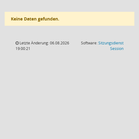
Keine Daten gefunden.
Letzte Änderung: 06.08.2026
Software:
Sitzungsdienst
(Wird in
19:00:21
Session