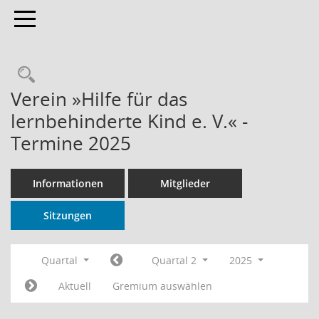
Toggle navigation
Rechercheauswahl
Verein »Hilfe für das
lernbehinderte Kind e. V.« -
Termine 2025
Informationen
Mitglieder
Sitzungen
Quartal
Quartal 2
2025
Aktuell
Gremium auswählen