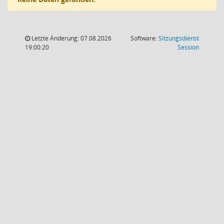
Letzte Änderung: 07.08.2026
Software:
Sitzungsdienst
(Wird in
19:00:20
Session