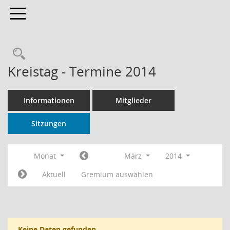
Toggle navigation
Rechercheauswahl
Kreistag - Termine 2014
Informationen
Mitglieder
Sitzungen
Monat
März
2014
Aktuell
Gremium auswählen
Keine Daten gefunden.