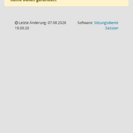
Letzte Änderung: 07.08.2026
Software:
Sitzungsdienst
(Wird in
19:00:20
Session