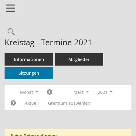
Toggle navigation
Rechercheauswahl
Kreistag - Termine 2021
Informationen
Mitglieder
Sitzungen
Monat
März
2021
Aktuell
Gremium auswählen
Keine Daten gefunden.