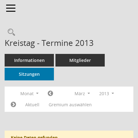
Toggle navigation
Rechercheauswahl
Kreistag - Termine 2013
Informationen
Mitglieder
Sitzungen
Monat
März
2013
Aktuell
Gremium auswählen
Keine Daten gefunden.