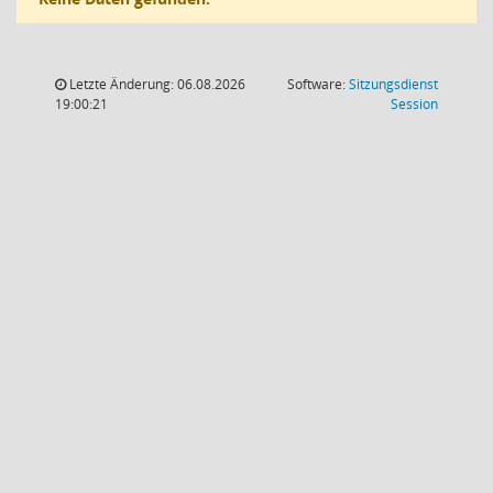
Letzte Änderung: 06.08.2026
Software:
Sitzungsdienst
(Wird in
19:00:21
Session