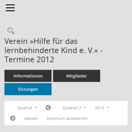
Toggle navigation
Rechercheauswahl
Verein »Hilfe für das
lernbehinderte Kind e. V.« -
Termine 2012
Informationen
Mitglieder
Sitzungen
Quartal
Quartal 2
2012
Aktuell
Gremium auswählen