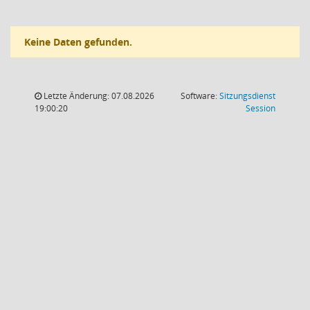
Keine Daten gefunden.
Letzte Änderung: 07.08.2026
Software:
Sitzungsdienst
(Wird in
19:00:20
Session