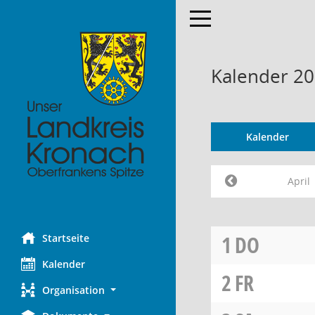
Toggle navigation
Kalender 20
Kalender
April
1
DO
Startseite
Kalender
2
FR
Organisation