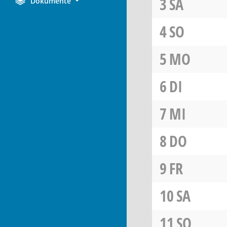
3
SA
Dokumente
4
SO
5
MO
6
DI
7
MI
8
DO
9
FR
10
SA
11
SO