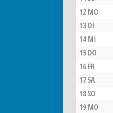
12
MO
13
DI
14
MI
15
DO
16
FR
17
SA
18
SO
19
MO