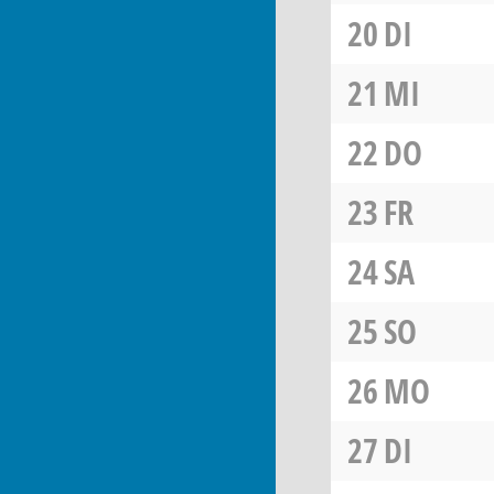
20
DI
21
MI
22
DO
23
FR
24
SA
25
SO
26
MO
27
DI