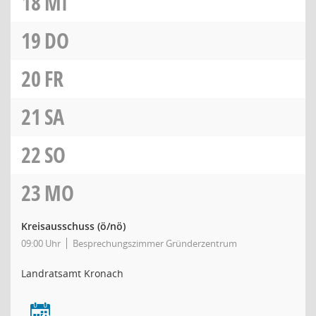
18
MI
19
DO
20
FR
21
SA
22
SO
23
MO
Kreisausschuss
(ö/nö)
09:00 Uhr
Besprechungszimmer Gründerzentrum
Landratsamt Kronach