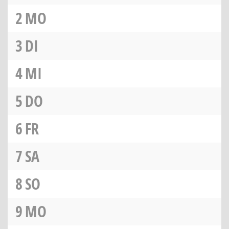
2
MO
3
DI
4
MI
5
DO
6
FR
7
SA
8
SO
9
MO