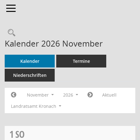
Toggle navigation
Rechercheauswahl
Kalender 2026 November
Kalender
Termine
Niederschriften
November
2026
Aktuell
Landratsamt Kronach
1
SO