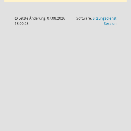
Letzte Änderung: 07.08.2026
Software:
Sitzungsdienst
(Wird in
13:00:23
Session