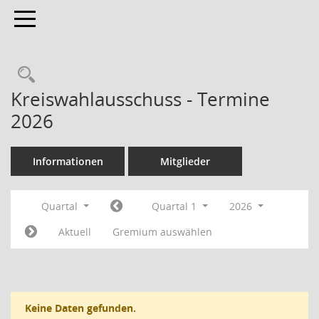
Toggle navigation
Rechercheauswahl
Kreiswahlausschuss - Termine
2026
Informationen
Mitglieder
Quartal
Quartal 1
2026
Aktuell
Gremium auswählen
Keine Daten gefunden.