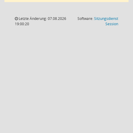
Letzte Änderung: 07.08.2026
Software:
Sitzungsdienst
(Wird in
19:00:20
Session