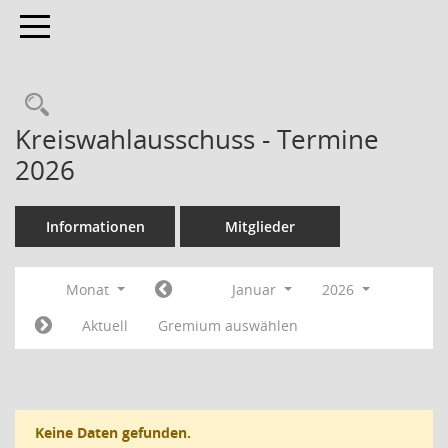
Toggle navigation
Rechercheauswahl
Kreiswahlausschuss - Termine
2026
Informationen
Mitglieder
Monat
Januar
2026
Aktuell
Gremium auswählen
Keine Daten gefunden.