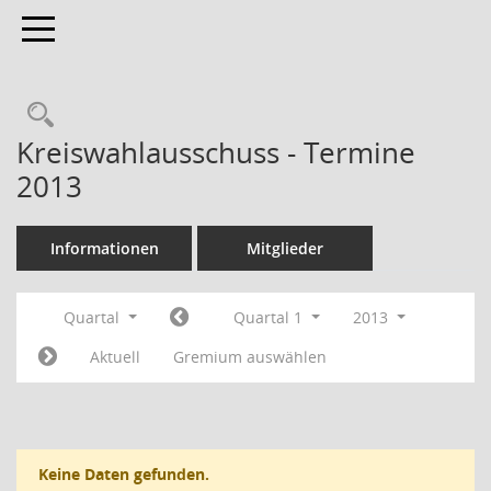
Toggle navigation
Rechercheauswahl
Kreiswahlausschuss - Termine
2013
Informationen
Mitglieder
Quartal
Quartal 1
2013
Aktuell
Gremium auswählen
Keine Daten gefunden.