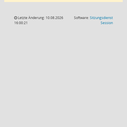
Letzte Änderung: 10.08.2026
Software:
Sitzungsdienst
(Wird in
16:00:21
Session