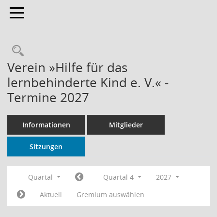
Toggle navigation
Rechercheauswahl
Verein »Hilfe für das
lernbehinderte Kind e. V.« -
Termine 2027
Informationen
Mitglieder
Sitzungen
Quartal
Quartal 4
2027
Aktuell
Gremium auswählen