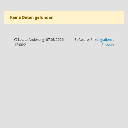
Keine Daten gefunden.
Letzte Änderung: 07.08.2026
Software:
Sitzungsdienst
(Wird in
12:00:21
Session