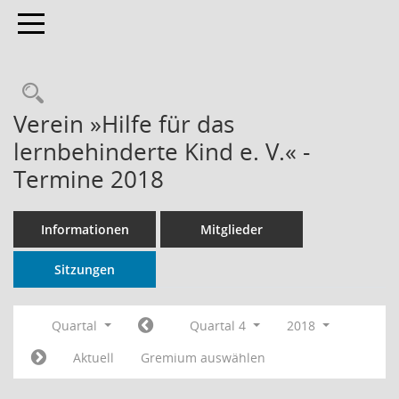
Toggle navigation
Rechercheauswahl
Verein »Hilfe für das
lernbehinderte Kind e. V.« -
Termine 2018
Informationen
Mitglieder
Sitzungen
Quartal
Quartal 4
2018
Aktuell
Gremium auswählen