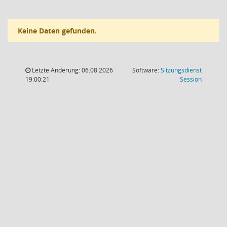
Keine Daten gefunden.
Letzte Änderung: 06.08.2026
Software:
Sitzungsdienst
(Wird in
19:00:21
Session