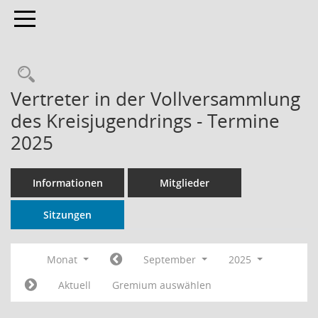
Toggle navigation
Rechercheauswahl
Vertreter in der Vollversammlung
des Kreisjugendrings - Termine
2025
Informationen
Mitglieder
Sitzungen
Monat
September
2025
Aktuell
Gremium auswählen