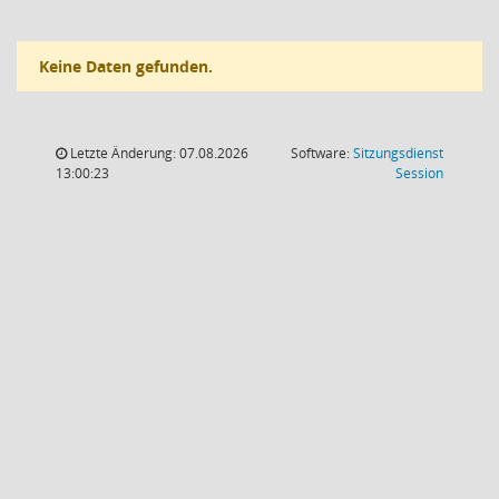
Keine Daten gefunden.
Letzte Änderung: 07.08.2026
Software:
Sitzungsdienst
(Wird in
13:00:23
Session