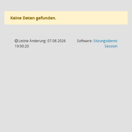
Keine Daten gefunden.
Letzte Änderung: 07.08.2026
Software:
Sitzungsdienst
(Wird in
19:00:20
Session