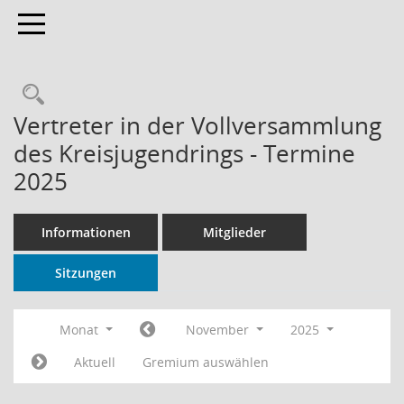
Toggle navigation
Rechercheauswahl
Vertreter in der Vollversammlung
des Kreisjugendrings - Termine
2025
Informationen
Mitglieder
Sitzungen
Monat
November
2025
Aktuell
Gremium auswählen