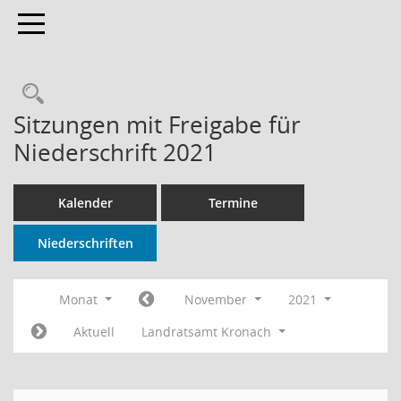
Toggle navigation
Rechercheauswahl
Sitzungen mit Freigabe für
Niederschrift 2021
Kalender
Termine
Niederschriften
Monat
November
2021
Aktuell
Landratsamt Kronach