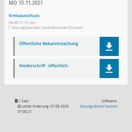
MO
15.11.2021
Kreisausschuss
09:00-11:15 Uhr
Sitzungssaal des Landratsamtes Kronach
Öffentliche Bekanntmachung
Niederschrift -öffentlich-
1 Satz
Software:
(Wird in
Letzte Änderung: 07.08.2026
Sitzungsdienst
Session
07:00:21