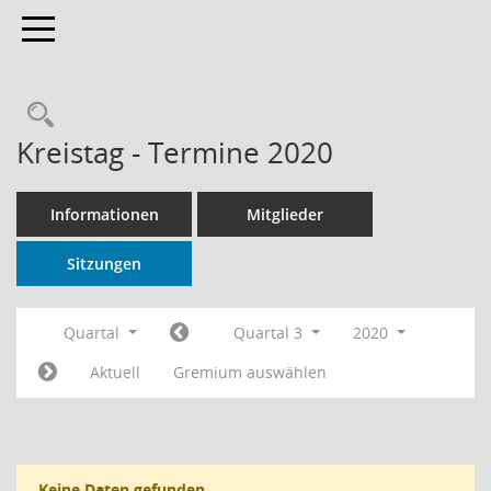
Toggle navigation
Rechercheauswahl
Kreistag - Termine 2020
Informationen
Mitglieder
Sitzungen
Quartal
Quartal 3
2020
Aktuell
Gremium auswählen
Keine Daten gefunden.