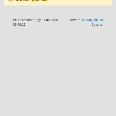
Letzte Änderung: 07.08.2026
Software:
Sitzungsdienst
(Wird in
09:00:22
Session