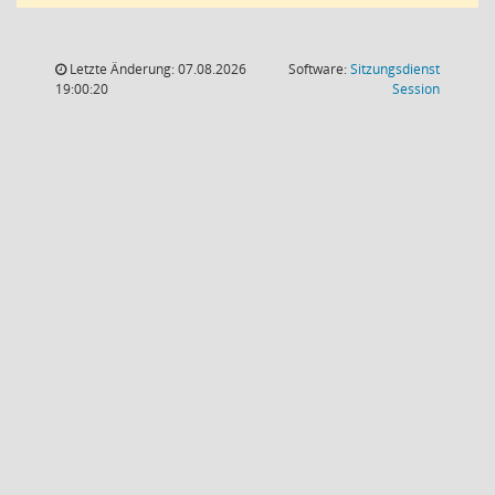
Letzte Änderung: 07.08.2026
Software:
Sitzungsdienst
(Wird in
19:00:20
Session