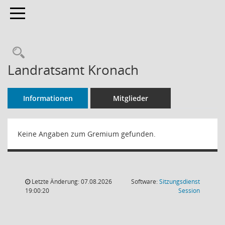
Toggle navigation
Rechercheauswahl
Landratsamt Kronach
Informationen
Mitglieder
Keine Angaben zum Gremium gefunden.
Letzte Änderung: 07.08.2026
Software:
Sitzungsdienst
(Wird in
19:00:20
Session