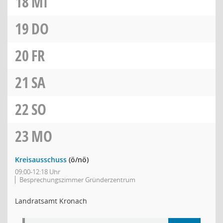
18
MI
19
DO
20
FR
21
SA
22
SO
23
MO
Kreisausschuss
(ö/nö)
09:00-12:18 Uhr
Besprechungszimmer Gründerzentrum
Landratsamt Kronach