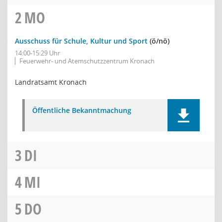
2
MO
Ausschuss für Schule, Kultur und Sport
(ö/nö)
14:00-15:29 Uhr
Feuerwehr- und Atemschutzzentrum Kronach
Landratsamt Kronach
Öffentliche Bekanntmachung
3
DI
4
MI
5
DO