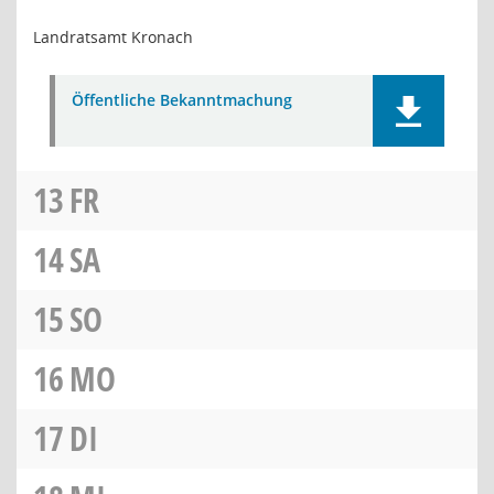
Landratsamt Kronach
Öffentliche Bekanntmachung
13
FR
14
SA
15
SO
16
MO
17
DI