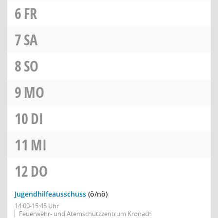
6
FR
7
SA
8
SO
9
MO
10
DI
11
MI
12
DO
Jugendhilfeausschuss
(ö/nö)
14:00-15:45 Uhr
Feuerwehr- und Atemschutzzentrum Kronach