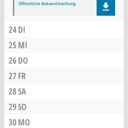
Öffentliche Bekanntmachung
24
DI
25
MI
26
DO
27
FR
28
SA
29
SO
30
MO