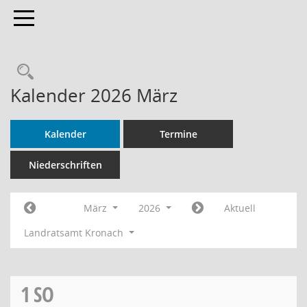
Toggle navigation
Rechercheauswahl
Kalender 2026 März
Kalender
Termine
Niederschriften
März
2026
Aktuell
Landratsamt Kronach
1
SO