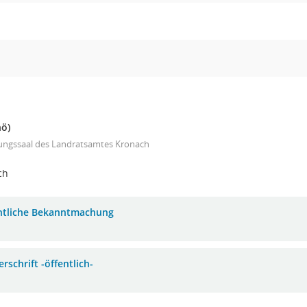
nö)
zungssaal des Landratsamtes Kronach
ch
ntliche Bekanntmachung
rschrift -öffentlich-