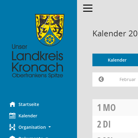
Toggle navigation
Kalender 20
Kalender
Februar
1
MO
Startseite
Kalender
2
DI
Organisation