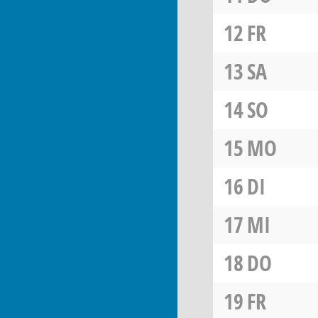
12
FR
13
SA
14
SO
15
MO
16
DI
17
MI
18
DO
19
FR