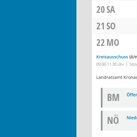
20
SA
21
SO
22
MO
Kreisausschuss
(ö/
09:00-11:30 Uhr
Sit
Landratsamt Krona
BM
Öffe
NÖ
Niede