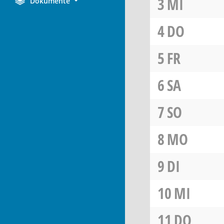
3
MI
Dokumente
4
DO
5
FR
6
SA
7
SO
8
MO
9
DI
10
MI
11
DO