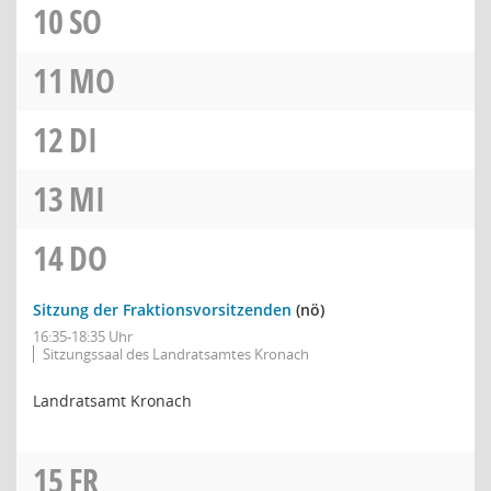
10
SO
11
MO
12
DI
13
MI
14
DO
Sitzung der Fraktionsvorsitzenden
(nö)
16:35-18:35 Uhr
Sitzungssaal des Landratsamtes Kronach
Landratsamt Kronach
15
FR