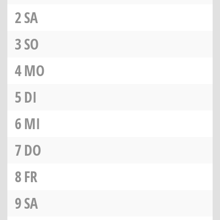
2
SA
3
SO
4
MO
5
DI
6
MI
7
DO
8
FR
9
SA