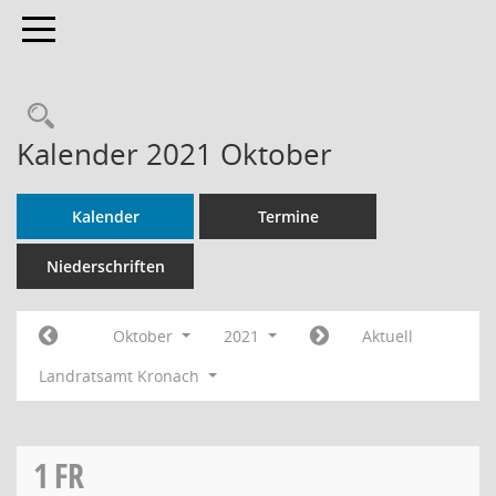
Toggle navigation
Rechercheauswahl
Kalender 2021 Oktober
Kalender
Termine
Niederschriften
Oktober
2021
Aktuell
Landratsamt Kronach
1
FR