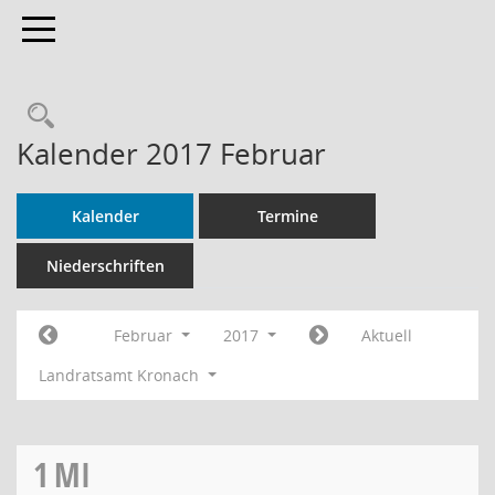
Toggle navigation
Rechercheauswahl
Kalender 2017 Februar
Kalender
Termine
Niederschriften
Februar
2017
Aktuell
Landratsamt Kronach
1
MI