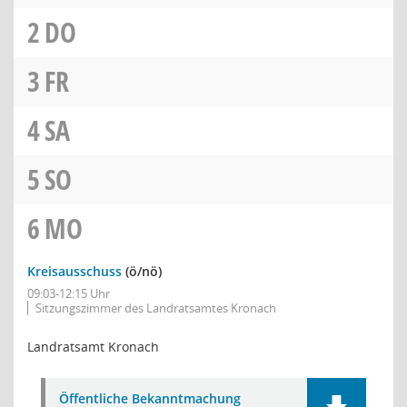
2
DO
3
FR
4
SA
5
SO
6
MO
Kreisausschuss
(ö/nö)
09:03-12:15 Uhr
Sitzungszimmer des Landratsamtes Kronach
Landratsamt Kronach
Öffentliche Bekanntmachung