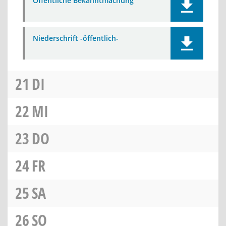
Öffentliche Bekanntmachung
Niederschrift -öffentlich-
21
DI
22
MI
23
DO
24
FR
25
SA
26
SO