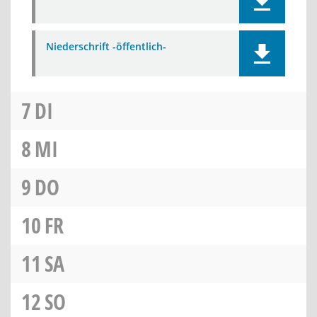
Niederschrift -öffentlich-
7
DI
8
MI
9
DO
10
FR
11
SA
12
SO