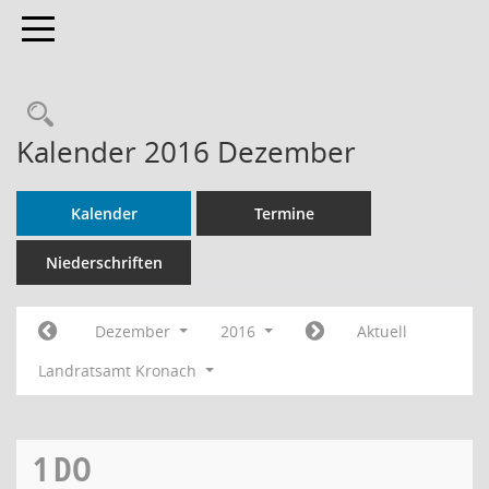
Toggle navigation
Rechercheauswahl
Kalender 2016 Dezember
Kalender
Termine
Niederschriften
Dezember
2016
Aktuell
Landratsamt Kronach
1
DO