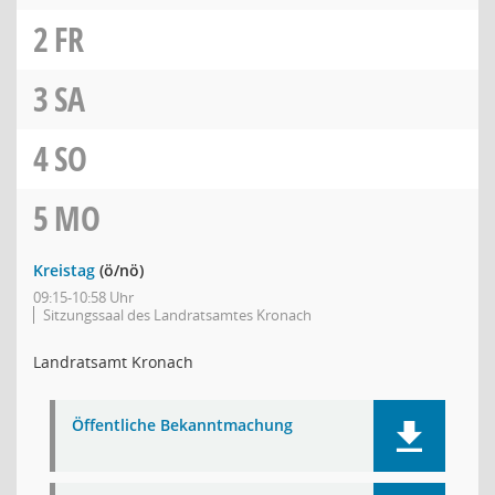
2
FR
3
SA
4
SO
5
MO
Kreistag
(ö/nö)
09:15-10:58 Uhr
Sitzungssaal des Landratsamtes Kronach
Landratsamt Kronach
Öffentliche Bekanntmachung