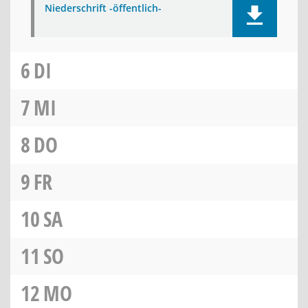
Niederschrift -öffentlich-
6
DI
7
MI
8
DO
9
FR
10
SA
11
SO
12
MO