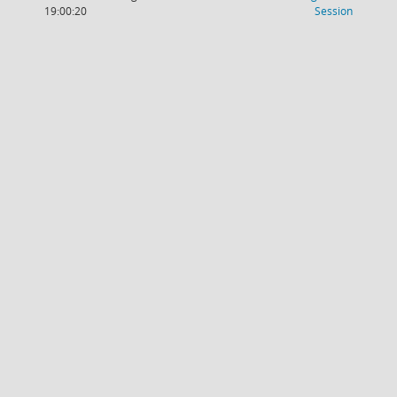
(Wird in
19:00:20
Session