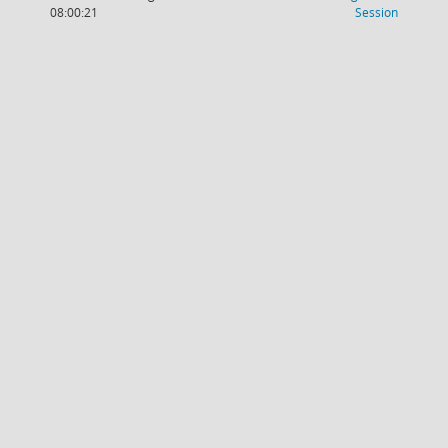
(Wird in
08:00:21
Session