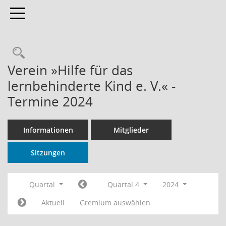
Toggle navigation
Rechercheauswahl
Verein »Hilfe für das
lernbehinderte Kind e. V.« -
Termine 2024
Informationen
Mitglieder
Sitzungen
Quartal
Quartal 4
2024
Aktuell
Gremium auswählen