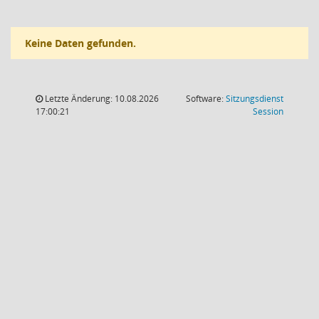
Keine Daten gefunden.
Letzte Änderung: 10.08.2026
Software:
Sitzungsdienst
(Wird in
17:00:21
Session