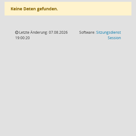
Keine Daten gefunden.
Letzte Änderung: 07.08.2026
Software:
Sitzungsdienst
(Wird in
19:00:20
Session