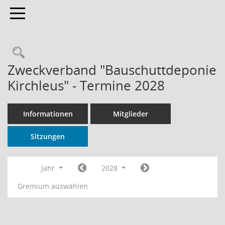
Toggle navigation
Rechercheauswahl
Zweckverband "Bauschuttdeponie
Kirchleus" - Termine 2028
Informationen
Mitglieder
Sitzungen
Jahr
2028
Gremium auswählen