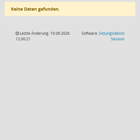
Keine Daten gefunden.
Letzte Änderung: 10.08.2026
Software:
Sitzungsdienst
(Wird in
12:00:21
Session