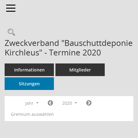
Toggle navigation
Rechercheauswahl
Zweckverband "Bauschuttdeponie
Kirchleus" - Termine 2020
Informationen
Mitglieder
Sitzungen
Jahr
2020
Gremium auswählen