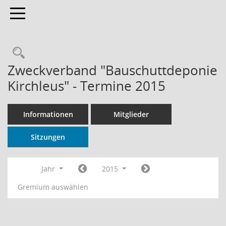
Toggle navigation
Rechercheauswahl
Zweckverband "Bauschuttdeponie
Kirchleus" - Termine 2015
Informationen
Mitglieder
Sitzungen
Jahr
2015
Gremium auswählen