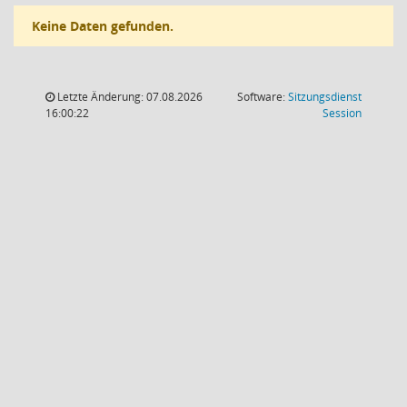
Keine Daten gefunden.
Letzte Änderung: 07.08.2026
Software:
Sitzungsdienst
(Wird in
16:00:22
Session